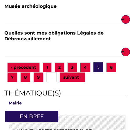
Musée archéologique
+
Quelles sont mes obligations Légales de
Débroussaillement
+
‹ précédent
1
2
3
4
6
5
7
8
9
suivant ›
…
THÉMATIQUE(S)
Mairie
EN BREF