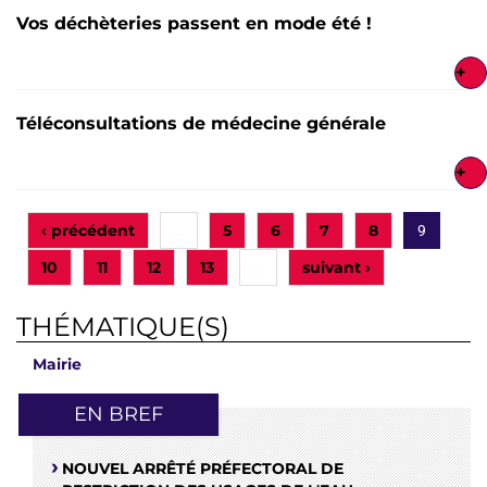
Vos déchèteries passent en mode été !
+
Téléconsultations de médecine générale
+
‹ précédent
5
6
7
8
…
9
10
11
12
13
suivant ›
…
THÉMATIQUE(S)
Mairie
EN BREF
NOUVEL ARRÊTÉ PRÉFECTORAL DE