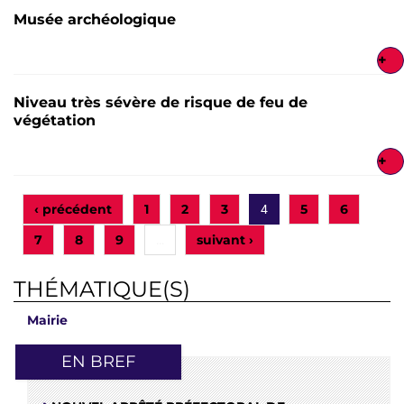
Musée archéologique
+
Niveau très sévère de risque de feu de
végétation
+
‹ précédent
1
2
3
5
6
4
7
8
9
suivant ›
…
THÉMATIQUE(S)
Mairie
EN BREF