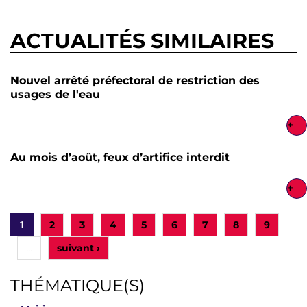
ACTUALITÉS SIMILAIRES
Nouvel arrêté préfectoral de restriction des
usages de l'eau
+
Au mois d’août, feux d’artifice interdit
+
2
3
4
5
6
7
8
9
1
suivant ›
…
THÉMATIQUE(S)