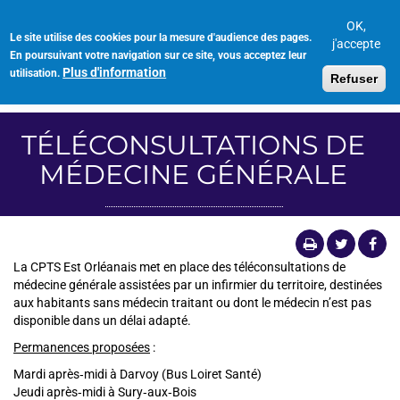
Aller
au
OK,
Le site utilise des cookies pour la mesure d'audience des pages.
Toggl
contenu
j'accepte
En poursuivant votre navigation sur ce site, vous acceptez leur
navig
principal
Plus d'information
utilisation.
Refuser
TÉLÉCONSULTATIONS DE
MÉDECINE GÉNÉRALE
La CPTS Est Orléanais met en place des téléconsultations de
médecine générale assistées par un infirmier du territoire, destinées
aux habitants sans médecin traitant ou dont le médecin n’est pas
disponible dans un délai adapté.
Permanences proposées
:
Mardi après‑midi à Darvoy (Bus Loiret Santé)
Jeudi après‑midi à Sury‑aux‑Bois