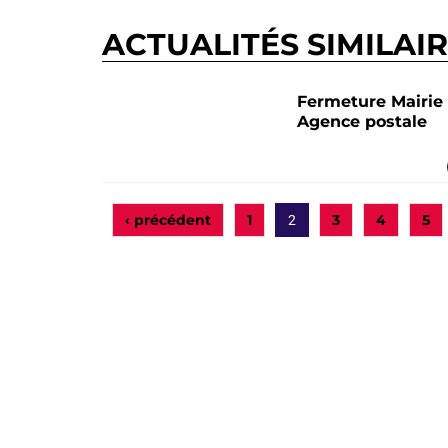
ACTUALITÉS SIMILAI
Fermeture Mairie 
Agence postale
‹ précédent
1
3
4
5
2