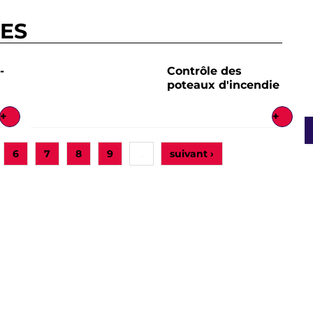
RES
-
Contrôle des
poteaux d'incendie
+
+
6
7
8
9
suivant ›
…