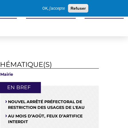
Votre
OK, j'accepte
Refuser
recherche
 seniors
Sports culture loisirs
Economie locale
THÉMATIQUE(S)
Mairie
EN BREF
NOUVEL ARRÊTÉ PRÉFECTORAL DE
RESTRICTION DES USAGES DE L'EAU
AU MOIS D’AOÛT, FEUX D’ARTIFICE
INTERDIT