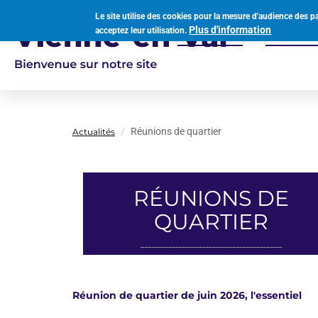
Aller
Le site utilise des cookies pour la mesure d'audience des p
au
Plus d'information
acceptez leur utilisation.
Votre mairie
Vivre à
contenu
Navigation
principal
principale
Réunions de quartier
Actualités
RÉUNIONS DE
QUARTIER
Réunion de quartier de juin 2026, l'essentiel