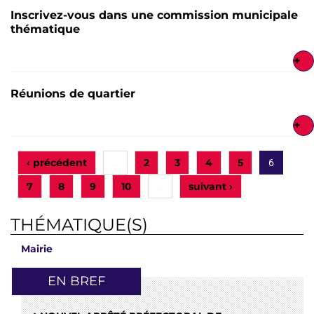
Inscrivez-vous dans une commission municipale
thématique
+
Réunions de quartier
+
‹ précédent
2
3
4
5
…
6
7
8
9
10
suivant ›
…
THÉMATIQUE(S)
Mairie
EN BREF