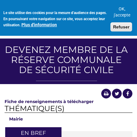
Aller
au
OK,
Le site utilise des cookies pour la mesure d'audience des pages.
Toggl
contenu
j'accepte
En poursuivant votre navigation sur ce site, vous acceptez leur
navig
principal
Plus d'information
utilisation.
Refuser
DEVENEZ MEMBRE DE LA
RÉSERVE COMMUNALE
DE SÉCURITÉ CIVILE
Fiche de renseignements à télécharger
THÉMATIQUE(S)
Mairie
EN BREF