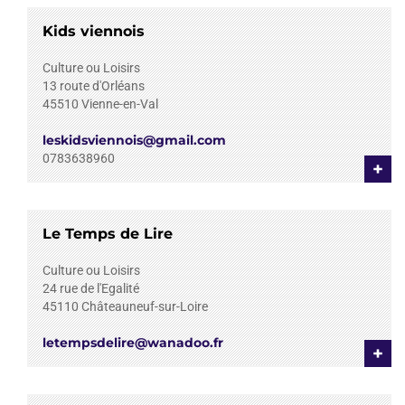
Kids viennois
Culture ou Loisirs
13 route d'Orléans
45510
Vienne-en-Val
leskidsviennois@gmail.com
0783638960
+
Le Temps de Lire
Culture ou Loisirs
24 rue de l'Egalité
45110
Châteauneuf-sur-Loire
letempsdelire@wanadoo.fr
+