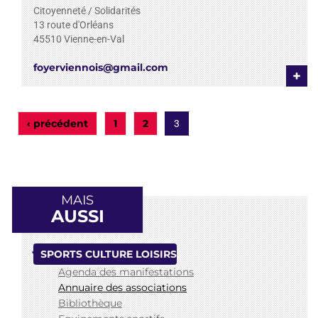
Citoyenneté / Solidarités
13 route d'Orléans
45510
Vienne-en-Val
foyerviennois@gmail.com
+
‹ précédent
1
2
3
MAIS
AUSSI
SPORTS CULTURE LOISIRS
Agenda des manifestations
Annuaire des associations
Bibliothèque