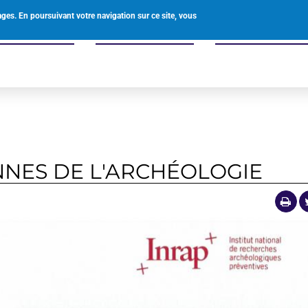
0238588123
mairie@vienne-en-val.fr
ages. En poursuivant votre navigation sur ce site, vous
 Vienne-en-Val
Offre de services
Enfants famille
NES DE L'ARCHÉOLOGIE