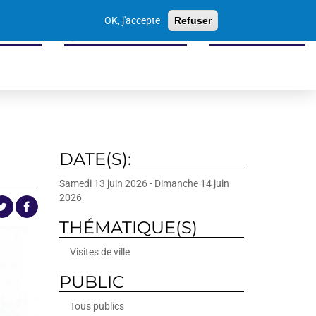
Votre
OK, j'accepte
Refuser
recherche
 seniors
Sports culture loisirs
Economie locale
DATE(S):
Samedi 13 juin 2026
-
Dimanche 14 juin
2026
THÉMATIQUE(S)
Visites de ville
PUBLIC
Tous publics