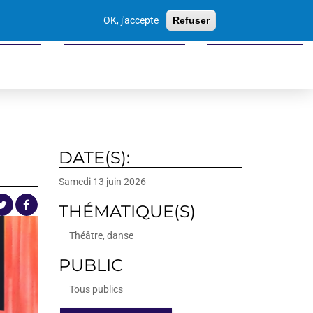
Votre
OK, j'accepte
Refuser
recherche
 seniors
Sports culture loisirs
Economie locale
DATE(S):
Samedi 13 juin 2026
THÉMATIQUE(S)
Théâtre, danse
PUBLIC
Tous publics