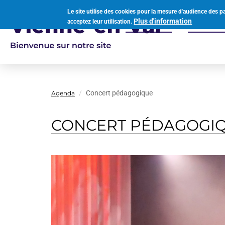
Aller
Le site utilise des cookies pour la mesure d'audience des p
au
Plus d'information
acceptez leur utilisation.
Votre mairie
Vivre à
contenu
Navigation
principal
principale
Concert pédagogique
Agenda
CONCERT PÉDAGOGI