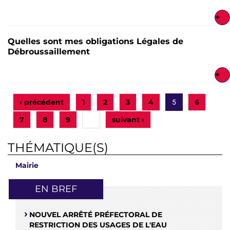
+
Quelles sont mes obligations Légales de
Débroussaillement
+
‹ précédent
1
2
3
4
6
5
7
8
9
suivant ›
…
THÉMATIQUE(S)
Mairie
EN BREF
NOUVEL ARRÊTÉ PRÉFECTORAL DE
RESTRICTION DES USAGES DE L'EAU