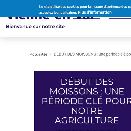
Aller
Le site utilise des cookies pour la mesure d'audience des p
au
Plus d'information
acceptez leur utilisation.
Votre mairie
Vivre à
contenu
Navigation
principal
principale
DÉBUT DES MOISSONS : une période clé pou
Actualités
DÉBUT DES
MOISSONS : UNE
PÉRIODE CLÉ POU
NOTRE
AGRICULTURE