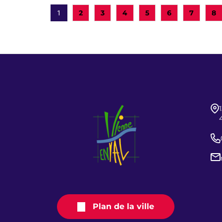
2
3
4
5
6
7
8
1
Plan de la ville