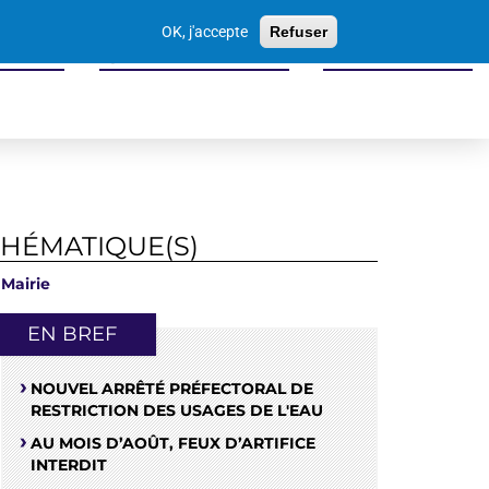
Votre
OK, j'accepte
Refuser
recherche
 seniors
Sports culture loisirs
Economie locale
THÉMATIQUE(S)
Mairie
EN BREF
NOUVEL ARRÊTÉ PRÉFECTORAL DE
RESTRICTION DES USAGES DE L'EAU
AU MOIS D’AOÛT, FEUX D’ARTIFICE
INTERDIT